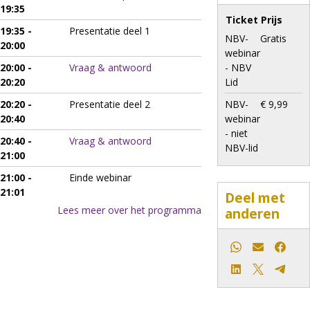
19:35
Ticket
Prijs
19:35 -
Presentatie deel 1
NBV-
Gratis
20:00
webinar
20:00 -
Vraag & antwoord
- NBV
20:20
Lid
20:20 -
Presentatie deel 2
NBV-
€ 9,99
20:40
webinar
- niet
20:40 -
Vraag & antwoord
NBV-lid
21:00
21:00 -
Einde webinar
21:01
Deel met
Lees meer over het programma
anderen
Whatsapp
E-mail
Faceb
LinkedIn
X
Teleg