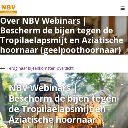
O
m
Over NBV Webinars |
Bescherm de bijen tegen de
Tropilaelapsmijt en Aziatische
hoornaar (geelpoothoornaar)
Terug naar bijeenkomsten-overzicht
NBV Webinars |
Bescherm de bijen tegen
de Tropilaelapsmijt en
Aziatische hoornaar