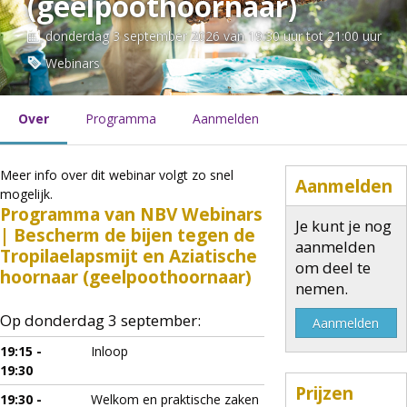
(geelpoothoornaar)
donderdag 3 september 2026 van 19:30 uur tot 21:00 uur
Webinars
Over
Programma
Aanmelden
Meer info over dit webinar volgt zo snel
Aanmelden
mogelijk.
Programma van NBV Webinars
Je kunt je nog
| Bescherm de bijen tegen de
aanmelden
Tropilaelapsmijt en Aziatische
om deel te
hoornaar (geelpoothoornaar)
nemen.
Op donderdag 3 september:
Aanmelden
19:15 -
Inloop
19:30
Prijzen
19:30 -
Welkom en praktische zaken