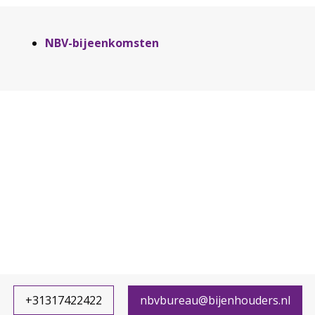
Aside
NBV-bijeenkomsten
navigation
Footer
navigation
+31317422422
nbvbureau@bijenhouders.nl