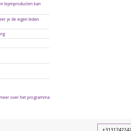
gen bijenproducten kan
veer je de eigen leden
ing
meer over het programma
+313174224