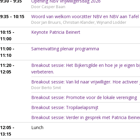
9:30 - 9:35
Opening NBV Vrijwilligersdag 2026
Door Casper Baan
9:35 - 10:15
Woord van welkom voorzitter NBV en NBV aan Tafel
Door Jan Bruurs, Christian Klander, Wijnand Lodder
10:15 -
Keynote Patricia Beinert
11:00
11:00 -
Samenvatting plenair programma
11:10
11:20 -
Breakout sessie: Het Bijkersgilde en hoe je je eigen 
12:05
verbeteren.
Breakout sessie: Van lid naar vrijwilliger. Hoe activeer
Door Berto Smit
Breakout sessie: Promotie voor de lokale vereniging
Breakout sessie: Tropilaelapsmijt
Breakout sessie: Verder in gesprek met Patricia Beine
12:05 -
Lunch
13:15