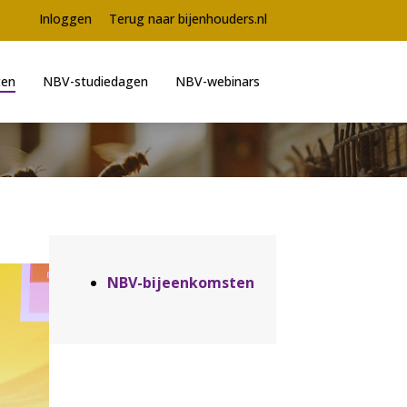
Meta
Inloggen
Terug naar bijenhouders.nl
navigation
ten
NBV-studiedagen
NBV-webinars
Aside
NBV-bijeenkomsten
navigation