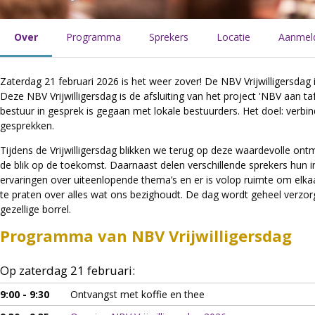
Over
Programma
Sprekers
Locatie
Aanmel
Zaterdag 21 februari 2026 is het weer zover! De NBV Vrijwilligersdag 
Deze NBV Vrijwilligersdag is de afsluiting van het project 'NBV aan tafe
bestuur in gesprek is gegaan met lokale bestuurders. Het doel: verbi
gesprekken.
Tijdens de Vrijwilligersdag blikken we terug op deze waardevolle on
de blik op de toekomst. Daarnaast delen verschillende sprekers hun in
ervaringen over uiteenlopende thema’s en er is volop ruimte om elk
te praten over alles wat ons bezighoudt. De dag wordt geheel verzo
gezellige borrel.
Programma van NBV Vrijwilligersdag
Op zaterdag 21 februari:
9:00 - 9:30
Ontvangst met koffie en thee