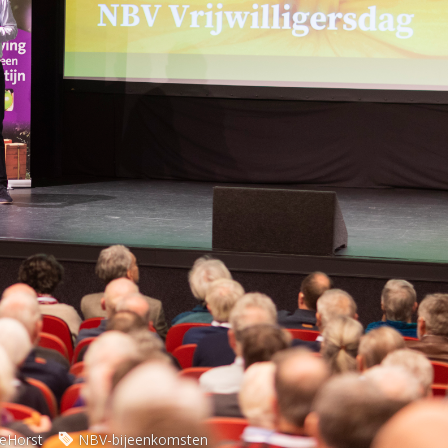
eHorst
NBV-bijeenkomsten