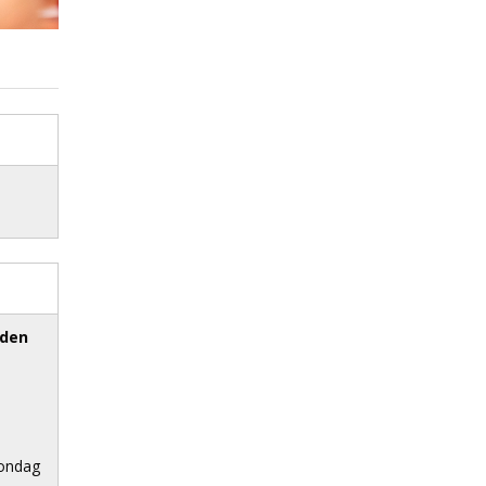
eden
zondag