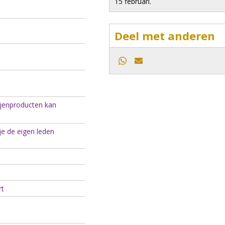
15 februari.
Deel met anderen
Whatsapp
E-mail
bijenproducten kan
 je de eigen leden
rt