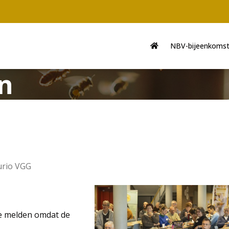
Main
navigation
NBV-bijeenkoms
n
urio VGG
te melden omdat de