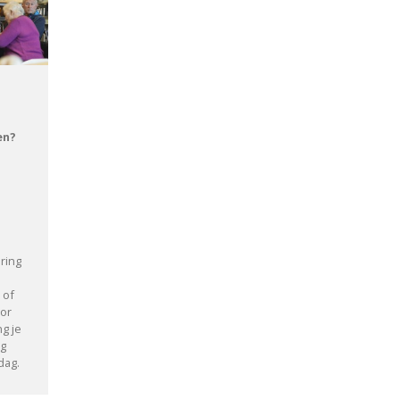
en?
ring
 of
oor
g je
ng
edag.