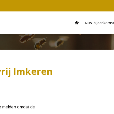
Main
navigation
NBV-bijeenkoms
rij Imkeren
te melden omdat de