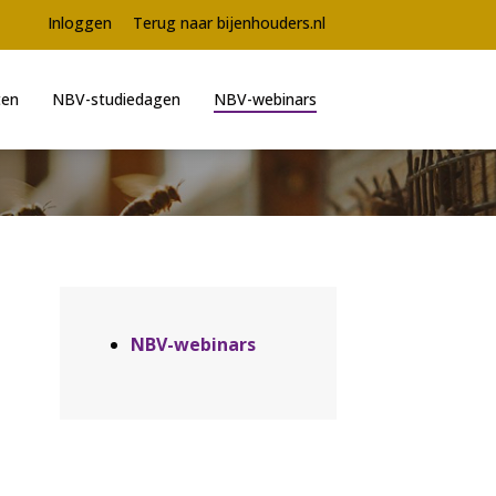
Meta
Inloggen
Terug naar bijenhouders.nl
navigation
ten
NBV-studiedagen
NBV-webinars
Aside
NBV-webinars
navigation