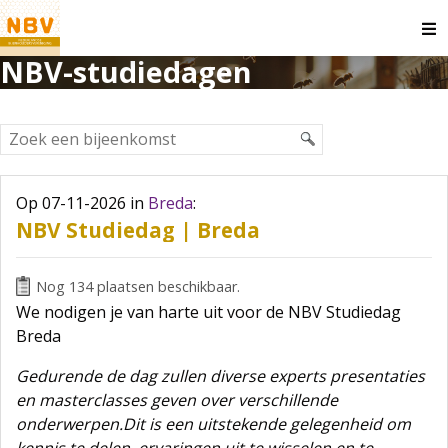
O
m
NBV-studiedagen
Op 07-11-2026
in
Breda
:
NBV Studiedag | Breda
Nog 134 plaatsen beschikbaar.
We nodigen je van harte uit voor de NBV Studiedag
Breda
Gedurende de dag zullen diverse experts presentaties
en masterclasses geven over verschillende
onderwerpen.Dit is een uitstekende gelegenheid om
kennis te delen, ervaringen uit te wisselen en te