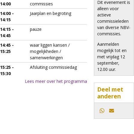
Dit evenement is
14:00
commissies
alleen voor
14:00 -
Jaarplan en begroting
actieve
14:15
commissieleden
van diverse NBV-
14:15 -
pauze
commissies.
14:45
Aanmelden
14:45 -
waar liggen kansen /
mogelijk tot en
15:25
mogelijkheden /
met vrijdag 12
samenwerkingen
september,
15:25 -
Afsluiting commissiedag
12.00 uur.
15:30
Lees meer over het programma
Deel met
anderen
Whatsapp
E-mail