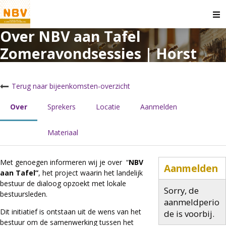
NBV aan Tafel
Zomeravondsessies |
O
m
Over NBV aan Tafel
Horst
Zomeravondsessies | Horst
dinsdag 24 september 2024 van 19:00 uur tot 21:00 uur
't Zoemhukske
NBV-bijeenkomsten
Terug naar bijeenkomsten-overzicht
Over
Sprekers
Locatie
Aanmelden
Materiaal
Met genoegen informeren wij je over “
NBV
Aanmelden
aan Tafel”
, het project waarin het landelijk
bestuur de dialoog opzoekt met lokale
Sorry, de
bestuursleden.
aanmeldperio
Dit initiatief is ontstaan uit de wens van het
de is voorbij.
bestuur om de samenwerking tussen het