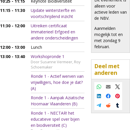
10:25 - 11:15
Keynote Biodiversiteit
alleen voor
11:15 - 11:30
Update wintersterfte en
actieve leden van
voortschrijdend inzicht
de NBV.
11:30 - 12:00
Uitreiken certificaat
Aanmelden
Immaterieel Erfgoed en
mogelijk tot en
andere onderscheidingen
met zondag 9
februari.
12:00 - 13:00
Lunch
13:00 - 13:40
Workshopronde 1
Door Susanne Vermeer, Roy
Deel met
Schoemaker
anderen
Ronde 1 - Actief werven van
vrijwilligers, hoe doe je dat?
(A)
Whatsapp
E-mail
X
Ronde 1 - Aanpak Aziatische
LinkedIn
Facebook
Pinter
Hoornaar Vlaanderen (B)
Telegram
Reddit
Tumbl
Ronde 1 - NECTAR! het
educatieve spel over bijen
en biodiversiteit (C)