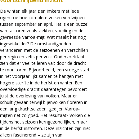
voortschrijdend inzicht
De winter; elk jaar zien imkers met lede
ogen toe hoe complete volken verdwijnen
tussen september en april. Het is een puzzel
van factoren zoals ziekten, voeding en de
gevreesde Varroa-mijt. Wat maakt het nog
ingewikkelder? De omstandigheden
veranderen met de seizoenen en verschillen
per regio en zelfs per volk. Onderzoek laat
zien dat er veel te leren valt door de dracht
te monitoren. Bijvoorbeeld, een vroege start
in het voorjaar lijkt samen te hangen met
hogere sterfte in de herfst en winter. Een
overvloedige dracht daarentegen bevordert
juist de overleving van volken. Maar er
schuilt gevaar: terwijl bijenvolken floreren in
een lang drachtseizoen, gedijen Varroa-
mijten net zo goed. Het resultaat? Volken die
tijdens het seizoen kerngezond lijken, maar
in de herfst instorten. Deze inzichten zijn niet
alleen fascinerend – ze zijn van