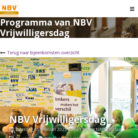
O
m
Programma van NBV
Vrijwilligersdag
Terug naar bijeenkomsten-overzicht
NBV Vrijwilligersdag
zaterdag 15 februari 2025 van 09:30 uur tot 16:00 uur