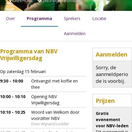
ReeHorst
NBV-bijeenkomsten
Over
Programma
Sprekers
Locatie
Aanmelden
Programma van NBV
Aanmelden
Vrijwilligersdag
Sorry, de
Op zaterdag 15 februari:
aanmeldperio
de is voorbij.
9:30 - 10:00
Ontvangst met koffie en
thee
10:00 - 10:10
Opening NBV
Prijzen
Vrijwilligersdag
10:10 - 10:25
Woord van Welkom door
Gratis
voorzitter NBV
evenement
Door Wijnand Lodder
voor NBV-leden
Dit evenement is