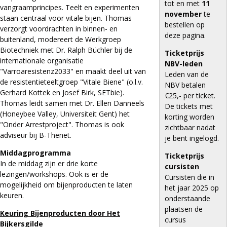
tot en met
11
vangraamprincipes. Teelt en experimenten
november
te
staan centraal voor vitale bijen. Thomas
bestellen op
verzorgt voordrachten in binnen- en
deze pagina.
buitenland, modereert de Werkgroep
Biotechniek met Dr. Ralph Büchler bij de
Ticketprijs
internationale organisatie
NBV-leden
"Varroaresistenz2033" en maakt deel uit van
Leden van de
de resistentieteeltgroep "Vitale Biene" (o.l.v.
NBV betalen
Gerhard Kottek en Josef Birk, SETbie).
€25,- per ticket.
Thomas leidt samen met Dr. Ellen Danneels
De tickets met
(Honeybee Valley, Universiteit Gent) het
korting worden
"Onder Arrestproject". Thomas is ook
zichtbaar nadat
adviseur bij B-Thenet.
je bent ingelogd.
Middagprogramma
Ticketprijs
In de middag zijn er drie korte
cursisten
lezingen/workshops. Ook is er de
Cursisten die in
mogelijkheid om bijenproducten te laten
het jaar 2025 op
keuren.
onderstaande
plaatsen de
Keuring Bijenproducten door Het
cursus
Bijkersgilde