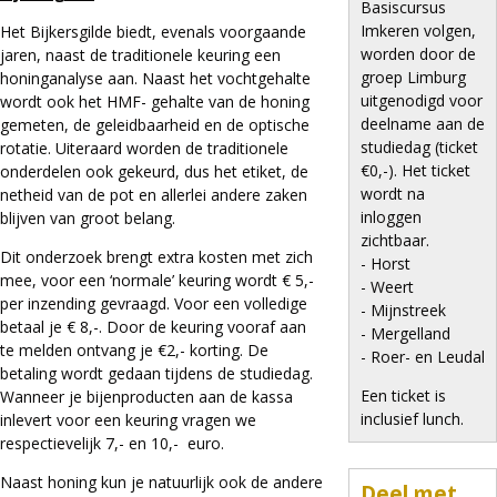
Basiscursus
Imkeren volgen,
Het Bijkersgilde biedt, evenals voorgaande
worden door de
jaren, naast de traditionele keuring een
groep Limburg
honinganalyse aan. Naast het vochtgehalte
uitgenodigd voor
wordt ook het HMF- gehalte van de honing
deelname aan de
gemeten, de geleidbaarheid en de optische
studiedag (ticket
rotatie. Uiteraard worden de traditionele
€0,-). Het ticket
onderdelen ook gekeurd, dus het etiket, de
wordt na
netheid van de pot en allerlei andere zaken
inloggen
blijven van groot belang.
zichtbaar.
Dit onderzoek brengt extra kosten met zich
- Horst
mee, voor een ‘normale’ keuring wordt € 5,-
- Weert
per inzending gevraagd. Voor een volledige
- Mijnstreek
betaal je € 8,-. Door de keuring vooraf aan
- Mergelland
te melden ontvang je €2,- korting. De
- Roer- en Leudal
betaling wordt gedaan tijdens de studiedag.
Een ticket is
Wanneer je bijenproducten aan de kassa
inclusief lunch.
inlevert voor een keuring vragen we
respectievelijk 7,- en 10,- euro.
Naast honing kun je natuurlijk ook de andere
Deel met