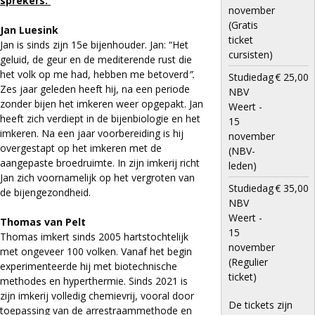
sprekers:
november
(Gratis
Jan Luesink
ticket
Jan is sinds zijn 15e bijenhouder. Jan: “Het
cursisten)
geluid, de geur en de mediterende rust die
het volk op me had, hebben me betoverd
”.
Studiedag
€ 25,00
Zes jaar geleden heeft hij, na een periode
NBV
zonder bijen het imkeren weer opgepakt. Jan
Weert -
heeft zich verdiept in de bijenbiologie en het
15
imkeren. Na een jaar voorbereiding is hij
november
overgestapt op het imkeren met de
(NBV-
aangepaste broedruimte. In zijn imkerij richt
leden)
Jan zich voornamelijk op het vergroten van
Studiedag
€ 35,00
de bijengezondheid.
NBV
Weert -
Thomas van Pelt
15
Thomas imkert sinds 2005 hartstochtelijk
november
met ongeveer 100 volken. Vanaf het begin
(Regulier
experimenteerde hij met biotechnische
ticket)
methodes en hyperthermie. Sinds 2021 is
zijn imkerij volledig chemievrij, vooral door
De tickets zijn
toepassing van de arrestraammethode en