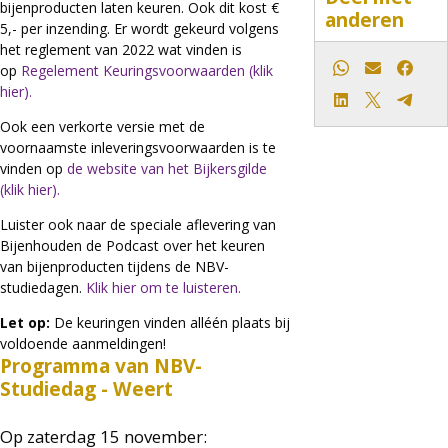
bijenproducten laten keuren. Ook dit kost €
anderen
5,- per inzending. Er wordt gekeurd volgens
het reglement van 2022 wat vinden is
op
Regelement Keuringsvoorwaarden (klik
Whatsapp
E-mail
Faceb
hier).
LinkedIn
X
Teleg
Ook een verkorte versie met de
voornaamste inleveringsvoorwaarden is te
vinden op
de website van het Bijkersgilde
(klik hier).
Luister ook naar de speciale aflevering van
Bijenhouden de Podcast over het keuren
van bijenproducten tijdens de NBV-
studiedagen.
Klik hier om te luisteren.
Let op:
De keuringen vinden alléén plaats bij
voldoende aanmeldingen!
Programma van NBV-
Studiedag - Weert
Op zaterdag 15 november: