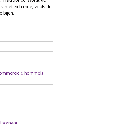
's met zich mee, zoals de
e bijen.
 commerciële hommels
 Hoornaar