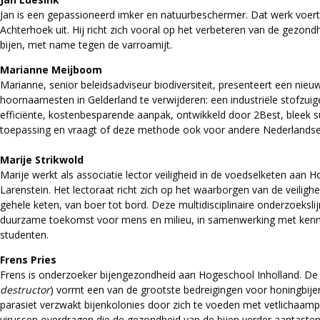
Jan is een gepassioneerd imker en natuurbeschermer. Dat werk voert 
Achterhoek uit. Hij richt zich vooral op het verbeteren van de gezon
bijen, met name tegen de varroamijt.
Marianne Meijboom
Marianne, senior beleidsadviseur biodiversiteit, presenteert een ni
hoornaarnesten in Gelderland te verwijderen: een industriële stofzui
efficiënte, kostenbesparende aanpak, ontwikkeld door 2Best, bleek s
toepassing en vraagt of deze methode ook voor andere Nederlandse r
Marije Strikwold
Marije werkt als associatie lector veiligheid in de voedselketen aan 
Larenstein. Het lectoraat richt zich op het waarborgen van de veilighe
gehele keten, van boer tot bord. Deze multidisciplinaire onderzoekslij
duurzame toekomst voor mens en milieu, in samenwerking met kennis
studenten.
Frens Pries
Frens is onderzoeker bijengezondheid aan Hogeschool Inholland. De 
destructor
) vormt een van de grootste bedreigingen voor honingbije
parasiet verzwakt bijenkolonies door zich te voeden met vetlichaamp
virussen overdragen die de gezondheid van de bijen verder aantasten