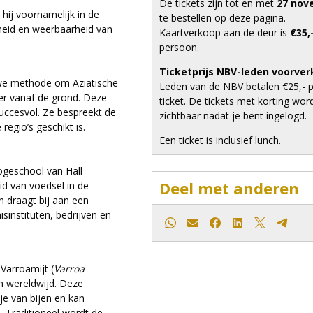
De tickets zijn tot en met
27 nov
hij voornamelijk in de
te bestellen op deze pagina.
dheid en weerbaarheid van
Kaartverkoop aan de deur is
€35,
persoon.
Ticketprijs NBV-leden voorve
euwe methode om Aziatische
Leden van de NBV betalen €25,- 
ger vanaf de grond. Deze
ticket. De tickets met korting wor
uccesvol. Ze bespreekt de
zichtbaar nadat je bent ingelogd.
egio’s geschikt is.
Een ticket is inclusief lunch.
Hogeschool van Hall
Deel met anderen
id van voedsel in de
n draagt bij aan een
instituten, bedrijven en
Whatsapp
E-mail
Facebook
LinkedIn
X
Teleg
Varroamijt (
Varroa
n wereldwijd. Deze
je van bijen en kan
. Traditioneel wordt de