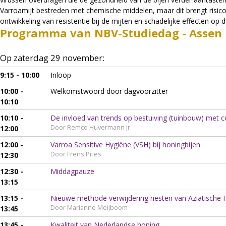
Varroamijt bestreden met chemische middelen, maar dit brengt risico
ontwikkeling van resistentie bij de mijten en schadelijke effecten op d
Programma van NBV-Studiedag - Assen
Op zaterdag 29 november:
9:15 - 10:00
Inloop
10:00 -
Welkomstwoord door dagvoorzitter
10:10
10:10 -
De invloed van trends op bestuiving (tuinbouw) met
Door Remco Huvermann jr.
12:00
12:00 -
Varroa Sensitive Hygiëne (VSH) bij honingbijen
Door Frens Pries
12:30
12:30 -
Middagpauze
13:15
13:15 -
Nieuwe methode verwijdering nesten van Aziatische
Door Marianne Meijboom
13:45
13:45 -
Kwaliteit van Nederlandse honing