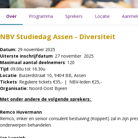
Over
Programma
Sprekers
Locatie
Aanmel
NBV Studiedag Assen - Diversiteit
Datum:
29 november 2025
Uiterste inschrijfdatum
: 27 november 2025
Maximaal aantal deelnemers
: 120
Tijd
: 09.00u tot 16.30u
Locatie
: Buizerdstraat 10, 9404 BB, Assen
Tickets
: Reguliere tickets €35,- | NBV-leden €25,-
Organisatie:
Noord-Oost Bijeen
Met onder andere de volgende sprekers:
Remco Huvermann
Remco, imker en senior consulent bestuiving (Koppert) zal in zijn pres
onderwerpen behandelen.
Jan Luesink