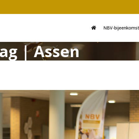
Main
navigation
NBV-bijeenkoms
ag | Assen