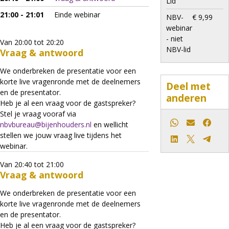
Lid
21:00 - 21:01
Einde webinar
NBV-
€ 9,99
webinar
- niet
Van 20:00 tot 20:20
NBV-lid
Vraag & antwoord
We onderbreken de presentatie voor een
korte live vragenronde met de deelnemers
Deel met
en de presentator.
anderen
Heb je al een vraag voor de gastspreker?
Stel je vraag vooraf via
nbvbureau@bijenhouders.nl
en wellicht
Whatsapp
E-mail
Faceb
stellen we jouw vraag live tijdens het
LinkedIn
X
Teleg
webinar.
Van 20:40 tot 21:00
Vraag & antwoord
We onderbreken de presentatie voor een
korte live vragenronde met de deelnemers
en de presentator.
Heb je al een vraag voor de gastspreker?