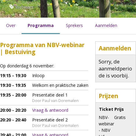
Webinars
Over
Programma
Sprekers
Aanmelden
Programma van NBV-webinar
Aanmelden
| Bestuiving
Sorry, de
Op donderdag 6 november:
aanmeldperio
de is voorbij.
19:15 - 19:30
Inloop
19:30 - 19:35
Welkom en praktische zaken
Prijzen
19:35 - 20:00
Presentatie deel 1
Door Paul van Doremalen
Ticket
Prijs
20:00 - 20:20
Vraag & antwoord
NBV-
Gratis
20:20 - 20:40
Presentatie deel 2
webinar
Door Paul van Doremalen
- NBV
20:40 - 21:00
Vraag & antwoord