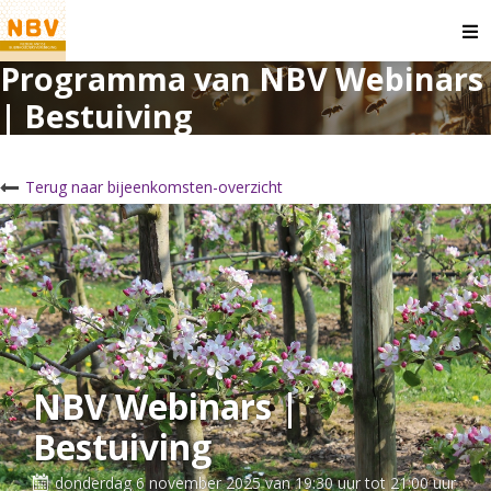
O
m
Programma van NBV Webinars
| Bestuiving
Terug naar bijeenkomsten-overzicht
NBV Webinars |
Bestuiving
donderdag 6 november 2025 van 19:30 uur tot 21:00 uur