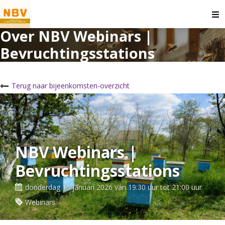
O
m
Over NBV Webinars |
Bevruchtingsstations
Terug naar bijeenkomsten-overzicht
NBV Webinars |
Bevruchtingsstations
donderdag 15 januari 2026 van 19:30 uur tot 21:00 uur
Webinars