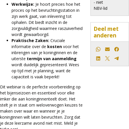
- niet
Werkwijze:
Je hoort precies hoe het
NBV-lid
proces op het bevruchtingsstation in
zijn werk gaat, van inlevering tot
ophalen. Dit biedt inzicht in de
Deel met
zorgvuldigheid waarmee raszuiverheid
anderen
wordt gewaarborgd.
Praktische Zaken:
Cruciale
informatie over de
kosten
voor het
Whatsapp
E-mail
Faceb
inbrengen van je koninginnen en de
uiterste
termijn van aanmelding
LinkedIn
X
Teleg
wordt duidelijk gepresenteerd. Wees
op tijd met je planning, want de
capaciteit is vaak beperkt!
Dit webinar is de perfecte voorbereiding op
het bijenseizoen en essentieel voor elke
imker die aan koninginnenteelt doet. Het
stelt je in staat om weloverwogen keuzes te
maken over waar en wanneer je je
koninginnen wilt laten bevruchten. Zorg dat
je deze leerzame avond niet mist. Meld je