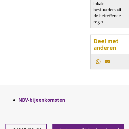
lokale
bestuurders uit
de betreffende
regio.
Deel met
anderen
Whatsapp
E-mail
Aside
NBV-bijeenkomsten
navigation
Footer