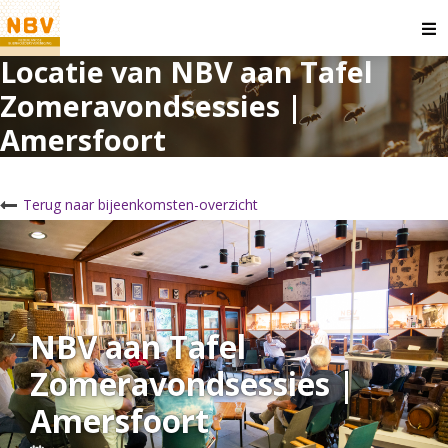
O
m
Locatie van NBV aan Tafel
Zomeravondsessies |
Amersfoort
Terug naar bijeenkomsten-overzicht
NBV aan Tafel
Zomeravondsessies |
Amersfoort