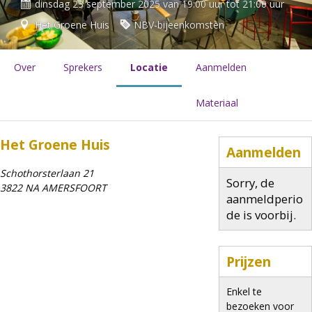
dinsdag 23 september 2025 van 19:00 uur tot 21:00 uur
Het Groene Huis
NBV-bijeenkomsten
Over
Sprekers
Locatie
Aanmelden
Materiaal
Het Groene Huis
Aanmelden
Schothorsterlaan 21
Sorry, de
3822 NA AMERSFOORT
aanmeldperio
de is voorbij.
Prijzen
Enkel te
bezoeken voor