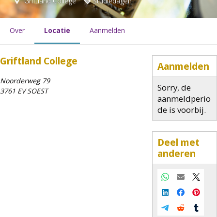
Griftland College
Studiedagen
Over
Locatie
Aanmelden
Griftland College
Aanmelden
Noorderweg 79
Sorry, de
3761 EV SOEST
aanmeldperio
de is voorbij.
Deel met
anderen
Whatsapp
E-mail
X
LinkedIn
Facebook
Pinter
Telegram
Reddit
Tumbl