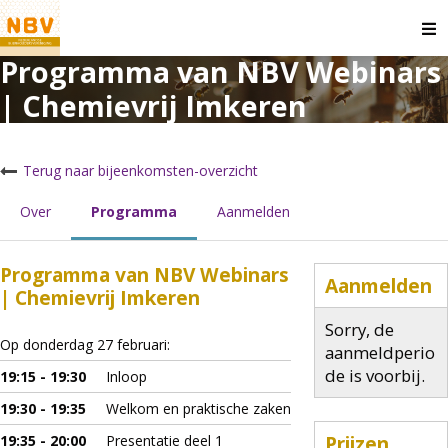
NBV Webinars |
O
m
Programma van NBV Webinars
Chemievrij Imkeren
| Chemievrij Imkeren
donderdag 27 februari 2025 van 19:30 uur tot 21:00 uur
Webinars
Terug naar bijeenkomsten-overzicht
Over
Programma
Aanmelden
Programma van NBV Webinars
Aanmelden
| Chemievrij Imkeren
Sorry, de
Op donderdag 27 februari:
aanmeldperio
de is voorbij.
19:15 - 19:30
Inloop
19:30 - 19:35
Welkom en praktische zaken
Prijzen
19:35 - 20:00
Presentatie deel 1